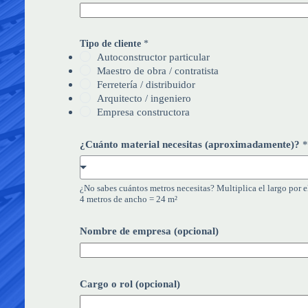
Tipo de cliente
*
Autoconstructor particular
Maestro de obra / contratista
Ferretería / distribuidor
Arquitecto / ingeniero
Empresa constructora
¿Cuánto material necesitas (aproximadamente)?
*
¿No sabes cuántos metros necesitas? Multiplica el largo por e
4 metros de ancho = 24 m²
(
Nombre de empresa (opcional)
o
p
c
i
o
Cargo o rol (opcional)
n
a