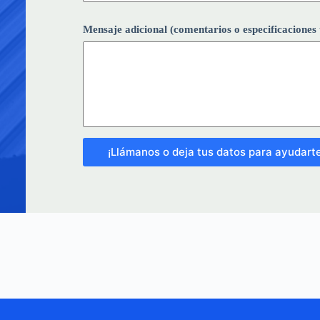
l
)
Mensaje adicional (comentarios o especificaciones 
*
C
i
u
d
a
d
¡Llámanos o deja tus datos para ayudarte