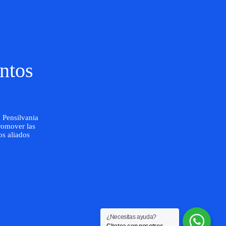
ntos
 Pensilvania
romover las
os aliados
¿Necesitas ayuda?